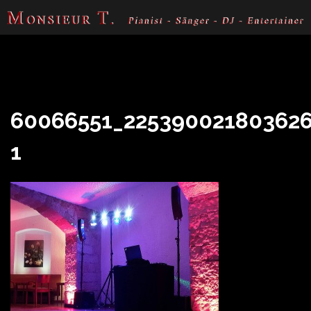
Skip
to
content
60066551_225390021803626
1